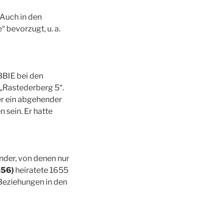
Auch in den
 bevorzugt, u. a.
BBIE bei den
 „Rastederberg 5“.
er ein abgehender
sein. Er hatte
nder, von denen nur
656)
heiratete 1655
Beziehungen in den