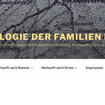
LOGIE DER FAMILIEN
obbiejanssen, Hobbensiefken, Hobbing, Hobby, Hobbje u. ä.
rkunft nach Namen
Herkunft nach Orten
Impressum