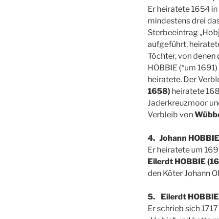
Er heiratete 1654 i
mindestens drei das
Sterbeeintrag „Hobj
aufgeführt, heirate
Töchter, von dene
n 
HOBBIE (*um 1691) 
heiratete. Der Verb
1658)
heiratete 16
Jaderkreuzmoor und
Verbleib von
Wübbe
4. Johann HOBBIE,
Er heiratete um 169
Eilerdt HOBBIE (1
den Köter Johann O
5. Eilerdt HOBBIE,
Er schrieb sich 171