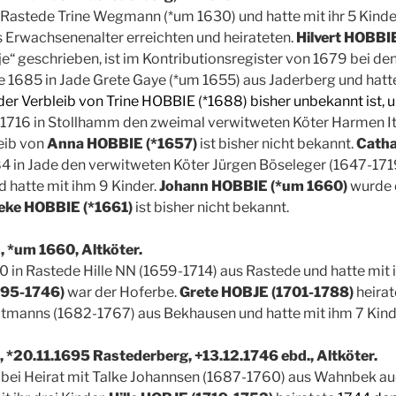
n Rastede Trine Wegmann (*um 1630) und hatte mit ihr 5 Kinde
 Erwachsenenalter erreichten und heirateten.
Hilvert HOBBI
e“ geschrieben, ist im Kontributionsregister von 1679 bei de
te 1685 in Jade Grete Gaye (*um 1655) aus Jaderberg und hatte
der Verbleib von Trine HOBBIE (*1688) bisher unbekannt ist,
1716 in Stollhamm den zweimal verwitweten Köter Harmen I
leib von
Anna HOBBIE (*1657)
ist bisher nicht bekannt.
Catha
84 in Jade den verwitweten Köter Jürgen Böseleger (1647-171
 hatte mit ihm 9 Kinder.
Johann HOBBIE (*um 1660)
wurde 
ke HOBBIE (*1661)
ist bisher nicht bekannt.
 *um 1660, Altköter.
0 in Rastede Hille NN (1659-1714) aus Rastede und hatte mit i
695-1746)
war der Hoferbe.
Grete HOBJE (1701-1788)
heira
ltmanns (1682-1767) aus Bekhausen und hatte mit ihm 7 Kind
 *20.11.1695 Rastederberg, +13.12.1746 ebd., Altköter.
7 bei Heirat mit Talke Johannsen (1687-1760) aus Wahnbek auc