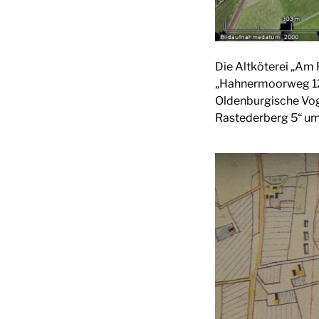
Die Altköterei „Am 
„Hahnermoorweg 12“
Oldenburgische Vog
Rastederberg 5“ um