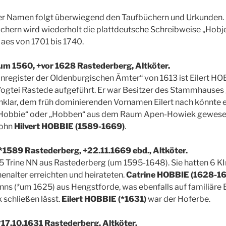
er Namen folgt überwiegend den Taufbüchern und Urkunden. 
hern wird wiederholt die plattdeutsche Schreibweise „Hobje“
aes von 1701 bis 1740.
*um 1560, +vor 1628 Rastederberg, Altköter.
inregister der Oldenburgischen Ämter“ von 1613 ist Eilert HO
Vogtei Rastede aufgeführt. Er war Besitzer des Stammhauses
unklar, dem früh dominierenden Vornamen Eilert nach könnte 
„Hobbie“ oder „Hobben“ aus dem Raum Apen-Howiek gewesen 
Sohn
Hilvert HOBBIE (1589-1669)
.
 *1589 Rastederberg, +22.11.1669 ebd., Altköter.
5 Trine NN aus Rastederberg (um 1595-1648). Sie hatten 6 KI
nalter erreichten und heirateten.
Catrine HOBBIE (1628-1
ns (*um 1625) aus Hengstforde, was ebenfalls auf familiäre 
schließen lässt.
Eilert HOBBIE (*1631)
war der Hoferbe.
*17.10.1631 Rastederberg, Altköter.