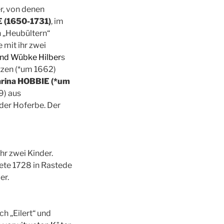
r, von denen
E (1650-1731)
, im
n „Heubültern“
 mit ihr zwei
 und Wübke Hilber
s
tzen (*um 1662)
rina HOBBIE (*um
9) aus
der Hoferbe. Der
hr zwei Kinder.
tete 1728 in Rastede
er.
h „Eilert“ und