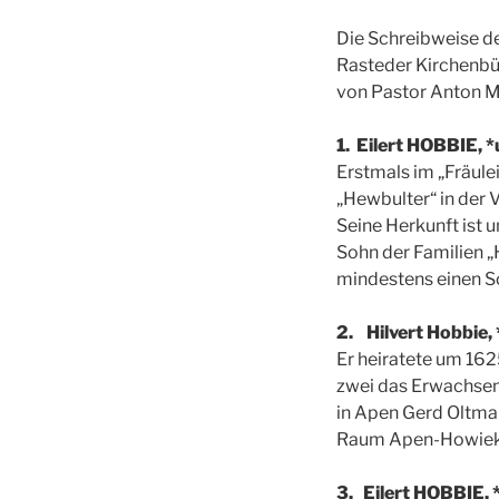
Die Schreibweise d
Rasteder Kirchenbüc
von Pastor Anton M
1. Eilert HOBBIE, 
Erstmals im „Fräule
„Hewbulter“ in der 
Seine Herkunft ist 
Sohn der Familien 
mindestens einen 
2. Hilvert Hobbie,
Er heiratete um 162
zwei das Erwachsene
in Apen Gerd Oltman
Raum Apen-Howiek 
3. Eilert HOBBIE, 