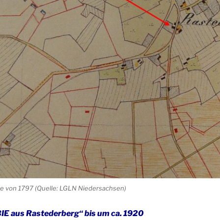
e von 1797 (Quelle: LGLN Niedersachsen)
IE aus Rastederberg“ bis um ca. 1920