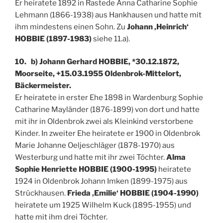
Er heiratete 1892 in Rastede Anna Catharine Sophie
Lehmann (1866-1938) aus Hankhausen und hatte mit
ihm mindestens einen Sohn. Zu
Johann ‚Heinrich‘
HOBBIE (1897-1983)
siehe 11.a).
10. b) Johann Gerhard HOBBIE, *30.12.1872,
Moorseite, +15.03.1955 Oldenbrok-Mittelort,
Bäckermeister.
Er heiratete in erster Ehe 1898 in Wardenburg Sophie
Catharine Mayländer (1876-1899) von dort und hatte
mit ihr in Oldenbrok zwei als Kleinkind verstorbene
Kinder. In zweiter Ehe heiratete er 1900 in Oldenbrok
Marie Johanne Oeljeschläger (1878-1970) aus
Westerburg und hatte mit ihr zwei Töchter.
Alma
Sophie Henriette HOBBIE (1900-1995)
heiratete
1924 in Oldenbrok Johann Imken (1899-1975) aus
Strückhausen.
Frieda ‚Emilie‘ HOBBIE (1904-1990)
heiratete um 1925 Wilhelm Kuck (1895-1955) und
hatte mit ihm drei Töchter.