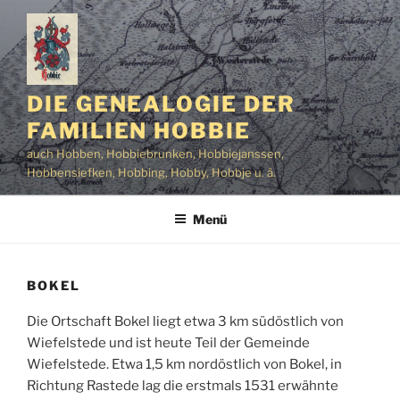
Zum
Inhalt
springen
DIE GENEALOGIE DER
FAMILIEN HOBBIE
auch Hobben, Hobbiebrunken, Hobbiejanssen,
Hobbensiefken, Hobbing, Hobby, Hobbje u. ä.
Menü
BOKEL
Die Ortschaft Bokel liegt etwa 3 km südöstlich von
Wiefelstede und ist heute Teil der Gemeinde
Wiefelstede. Etwa 1,5 km nordöstlich von Bokel, in
Richtung Rastede lag die erstmals 1531 erwähnte