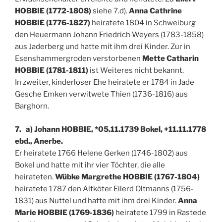
HOBBIE (1772-1808)
siehe 7.d).
Anna Cathrine
HOBBIE (1776-1827)
heiratete 1804 in Schweiburg
den Heuermann Johann Friedrich Weyers (1783-1858)
aus Jaderberg und hatte mit ihm drei Kinder. Zur in
Esenshammergroden verstorbenen
Mette Catharin
HOBBIE (1781-1811)
ist Weiteres nicht bekannt.
In zweiter, kinderloser Ehe heiratete er 1784 in Jade
Gesche Emken verwitwete Thien (1736-1816) aus
Barghorn.
7. a) Johann HOBBIE, *05.11.1739 Bokel, +11.11.1778
ebd., Anerbe.
Er heiratete 1766 Helene Gerken (1746-1802) aus
Bokel und hatte mit ihr vier Töchter, die alle
heirateten.
Wübke Margrethe HOBBIE (1767-1804)
heiratete 1787 den Altköter Eilerd Oltmanns (1756-
1831) aus Nuttel und hatte mit ihm drei Kinder.
Anna
Marie HOBBIE (1769-1836)
heiratete 1799 in Rastede