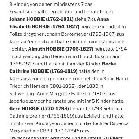
9 Kinder, von denen mindestens 7 das
Erwachsenenalter erreichten und heirateten. Zu
Johann HOBBIE (1762-1831)
siehe 7.c).
Anna
Elisabeth HOBBIE (1764-1827)
heiratete in Jade den
Polizeidragoner Johann Barkemeyer (1765-1807) aus
Jaderaußendeich und hatte mit ihm mindestens eine
Tochter.
Almuth HOBBIE (1766-1827)
heiratete 1794
in Schweiburg den Heuermann Hinrich Buschmann
(1768-1827) und hatte mit ihm vier Kinder.
Becke
Cathrine HOBBIE (1768-1819)
hatte den in
Jaderaussendeich geborenen unehelichen Sohn Harm
Friedrich Hemken (1801-1868) , der 1830 in
Schweiburg Anne Margrete Padeken (*1807) aus
Jaderkreuzmoor heiratete und mit ihr 5 Kinder hatte.
Gerd HOBBIE (1770-1798)
heiratete 1793 Rebecca
Cathrine Bremer (1766-1809) aus Eckfleth und hatte
mit ihr zwei Kinder, von denen nur die Tochter Rebecca
Margarethe HOBBIE (1797-1845) das
Erwachsenenalter erreichte und heiratete. Zu
Eilert