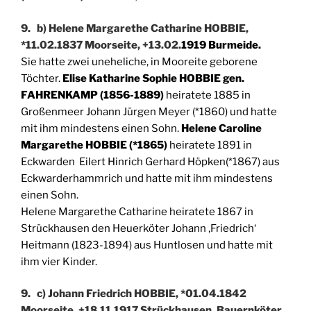
9. b) Helene Margarethe Catharine HOBBIE,
*11.02.1837 Moorseite, +13.02.
1919 Burmeide.
Sie hatte zwei uneheliche, in Mooreite geborene
Töchter.
Elise Katharine Sophie HOBBIE gen.
FAHRENKAMP (1856-1889)
heiratete 1885 in
Großenmeer Johann Jürgen Meyer (*1860) und hatte
mit ihm mindestens einen Sohn.
Helene Caroline
Margarethe HOBBIE (*1865)
heiratete 1891 in
Eckwarden Eilert Hinrich Gerhard Höpken(*1867) aus
Eckwarderhammrich und hatte mit ihm mindestens
einen Sohn.
Helene Margarethe Catharine heiratete 1867 in
Strückhausen den Heuerköter Johann ‚Friedrich‘
Heitmann (1823-1894) aus Huntlosen und hatte mit
ihm vier Kinder.
9. c) Johann Friedrich HOBBIE, *01.04.1842
Moorseite, +18.11.1917 Strückhausen, Bauernköter.