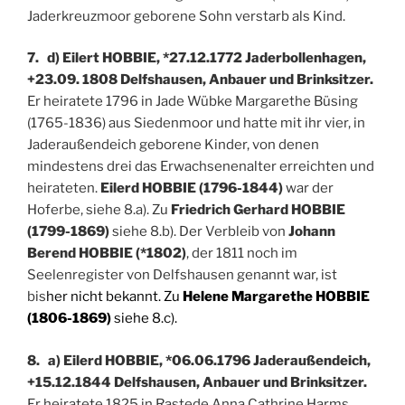
Jaderkreuzmoor geborene Sohn verstarb als Kind.
7. d) Eilert HOBBIE, *27.12.1772 Jaderbollenhagen,
+23.09. 1808 Delfshausen, Anbauer und Brinksitzer.
Er heiratete 1796 in Jade Wübke Margarethe Büsing
(1765-1836) aus Siedenmoor und hatte mit ihr vier, in
Jaderaußendeich geborene Kinder, von denen
mindestens drei das Erwachsenenalter erreichten und
heirateten.
Eilerd HOBBIE (1796-1844)
war der
Hoferbe, siehe 8.a). Zu
Friedrich Gerhard HOBBIE
(1799-1869)
siehe 8.b). Der Verbleib von
Johann
Berend HOBBIE (*1802)
, der 1811 noch im
Seelenregister von Delfshausen genannt war, ist
bis
her nicht bekannt. Zu
Helene Margarethe HOBBIE
(1806-1869)
siehe 8.c).
8. a) Eilerd HOBBIE, *06.06.1796 Jaderaußendeich,
+15.12.1844 Delfshausen, Anbauer und Brinksitzer.
Er heiratete 1825 in Rastede Anna Cathrine Harms