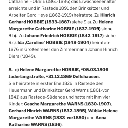
Catharine HOBBIE (1861-1896) das Erwachsenenalter
erreichte und in Rastede 1891 den Brinksitzer und
Arbeiter Gerd Heye (1862-1919) heiratete. Zu
Hinrich
Gerhard HOBBIE (1833-1887)
siehe 9.a). Zu
Helene
Margarethe Catharine HOBBIE (1837-19
19)
siehe
9.b).
Zu
Johann Friedrich HOBBIE (1842-1917)
siehe
9.c).
Ida ‚Caroline‘ HOBBIE (1848-1904)
heiratete
1876 in Großenmeer den Zimmermann Johann Hinrich
Diers (*1849).
8. c) Helene Margarethe HOBBIE, *05.03.1806
Jaderlangstraße, +31.12.1869 Delfshausen.
Sie heiratete in erster Ehe 1829 in Rastede den
Heuermann und Brinksitzer Gerd Warns (1801-vor
1841) aus Rastede-Südende und hatte mit ihm vier
Kinder:
Gesche Margarethe WARNS (1830-1907)
,
Gerhard Hinrich WARNS (1832-1895)
,
Wübke Helene
Margarethe WARNS (1833-vor1880)
und
Anna
Katharine WARNS (1836)
.