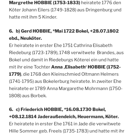
Margrethe HOBBIE (1753-1833)
heiratete 1776 den
Köter Johann Eilers (1749-1828) aus Dringenburg und
hatte mit ihm 5 Kinder.
6. b) Gerd HOBBIE, *Mai 1722 Bokel, +28.07.1802
ebd., Neuköter.
Er heiratete in erster Ehe 1751 Cathrina Elisabeth
Riedeburg (1723-1789), 1748 verwitwete Brandes, aus
Bokel und damit in Riedeburgs Köterei ein und hatte
mit ihr eine Tochter
Anna ‚Elisabeth‘ HOBBIE (1752-
1779)
, die 1768 den Kleinschmied Oltmann Helmers
(1741-1795) aus Bokelerburg heiratete. In zweiter Ehe
heiratete er 1789 Anna Margarethe Mohrmann (1750-
1808) aus Borbek.
6. c) Friederich HOBBIE, *16.08.1730 Bokel,
+08.12.1814 Jaderaußendeich, Heuermann, Köter.
Er heiratete in erster Ehe 1761 in Jade die verwitwete
Hille Sommer geb. Freels (1735-1783) und hatte mit ihr