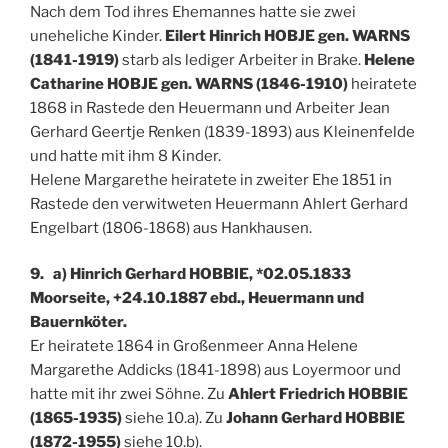
Nach dem Tod ihres Ehemannes hatte sie zwei
uneheliche Kinder.
Eilert Hinrich HOBJE gen. WARNS
(1841-1919)
starb als lediger Arbeiter in Brake.
Helene
Catharine HOBJE gen. WARNS (1846-1910)
heiratete
1868 in Rastede den Heuermann und Arbeiter Jean
Gerhard Geertje Renken (1839-1893) aus Kleinenfelde
und hatte mit ihm 8 Kinder.
Helene Margarethe heiratete in zweiter Ehe 1851 in
Rastede den verwitweten Heuermann Ahlert Gerhard
Engelbart (1806-1868) aus Hankhausen.
9. a) Hinrich Gerhard HOBBIE, *02.05.1833
Moorseite, +24.10.1887 ebd., Heuermann und
Bauernköter.
Er heiratete 1864 in Großenmeer Anna Helene
Margarethe Addicks (1841-1898) aus Loyermoor und
hatte mit ihr zwei Söhne. Zu
Ahlert Friedrich HOBBIE
(1865-1935)
siehe 10.a). Zu
Johann Gerhard HOBBIE
(1872-1955)
siehe 10.b).