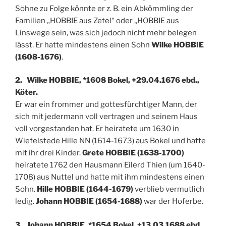
Söhne zu Folge könnte er z. B. ein Abkömmling der
Familien „HOBBIE aus Zetel“ oder „HOBBIE aus
Linswege sein, was sich jedoch nicht mehr belegen
lässt. Er hatte mindestens einen Sohn
Wilke HOBBIE
(1608-1676)
.
2. Wilke HOBBIE, *1608 Bokel, +29.04.1676 ebd.,
Köter.
Er war ein frommer und gottesfürchtiger Mann, der
sich mit jedermann voll vertragen und seinem Haus
voll vorgestanden hat. Er heiratete um 1630 in
Wiefelstede Hille NN (1614-1673) aus Bokel und hatte
mit ihr drei Kinder.
Grete HOBBIE (1638-1700)
heiratete 1762 den Hausmann Eilerd Thien (um 1640-
1708) aus Nuttel und hatte mit ihm mindestens einen
Sohn.
Hille HOBBIE (1644-1679)
verblieb vermutlich
ledig.
Johann HOBBIE (1654-1688)
war der Hoferbe.
3. Johann HOBBIE, *1654 Bokel, +13.03.1688 ebd.,