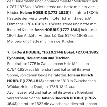
den Heuermann und Schmiedemeister Melchior Kuck
(1767-1836) aus Wiefelstede und hatte mit ihm vier
Kinder.
Helene HOBBIE (1773-1820)
heiratete 1800 in
Rastede den verwitweten Köter Johann ‚Friedrich‘
Oltmanns (1761-1819) aus Wiefelstede und hatte mit
ihm drei Kinder.
Anna HOBBIE (1777-1861)
heiratete
1804 den Altköter Anthon Lürßen 81775-1808) aus
Mollberg und hatte mit ihm zwei Kinder.
7. b) Gerd HOBBIE, *16.10.1748 Bokel, +27.04.1802
Eyhausen, Heuermann und Tischler.
Er heiratete 1778 in Zwischenahn Hille Mülschen
(1754-1825) aus Elmendorf und hatte mit ihr zwei
Söhne, von denen beide heirateten.
Johann Hinrich
HOBBJE (1778-1813)
heiratete 1810 in Zwischenahn
Wübke ‚Helene‘ Deetjen (1785-1841) aus
Aschhauserfeld und hatte mit ihr zwei als Kleinkind
verstorbene Söhne.
Johann Diedrich HOBBIE (1782-
1842)
heiratete 1822 die zwischenzeitlich mit Johann