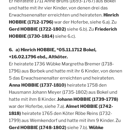
Er heiratete 1711 Anne Bruns (1693-1767) aus Bokel
und hatte mit ihr vier Kinder, von denen drei das
Erwachsenenalter erreichten und heirateten.
Hinrich
HOBBIE (1712-1796)
war der Hoferbe, siehe 6.a). Zu
Gerd HOBBIE (1722-1802)
siehe 6.b). Zu
Friederich
HOBBIE (1730-1814)
siehe 6.c).
6. a) Hinrich HOBBIE, *05.11.1712 Bokel,
+16.02.1796 ebd., Altköter.
Er heiratete 1736 Wübke Margretha Bremer (1718-
1796) aus Borbek und hatte mit ihr 6 Kinder, von denen
5 das Erwachsenenalter erreichten und heirateten.
Anna HOBBIE (1737-1810)
heiratete 1758 den
Hausmann Johann Meyer (1735-1802) aus Bokel und
hatte mit ihm 8 Kinder.
Johann HOBBIE (1739-1778)
war der Hoferbe, siehe 7.a).
Almet HOBBIE (1742-
1818)
heiratete 1765 den Köter Röbe Reins (1732-
1799) aus Wemkendorf und hatte mit ihm 9 Kinder. Zu
Gerd HOBBIE (1748-1802)
siehe 7.b).
Wübke