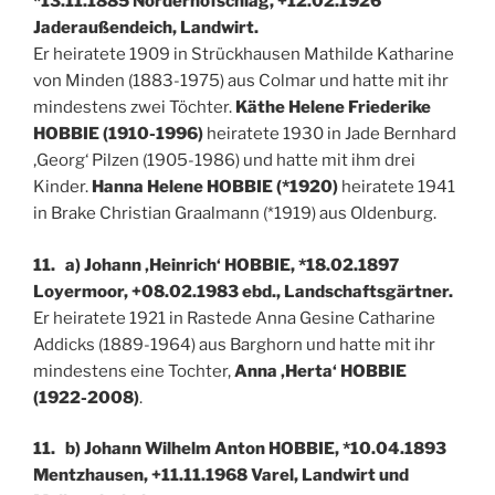
*13.11.1885 Norderhofschlag, +12.02.1926
Jaderaußendeich, Landwirt.
Er heiratete 1909 in Strückhausen Mathilde Katharine
von Minden (1883-1975) aus Colmar und hatte mit ihr
mindestens zwei Töchter.
Käthe Helene Friederike
HOBBIE (1910-1996)
heiratete 1930 in Jade Bernhard
‚Georg‘ Pilzen (1905-1986) und hatte mit ihm drei
Kinder.
Hanna Helene HOBBIE (*1920)
heiratete 1941
in Brake Christian Graalmann (*1919) aus Oldenburg.
11. a) Johann ‚Heinrich‘ HOBBIE, *18.02.1897
Loyermoor, +08.02.1983 ebd., Landschaftsgärtner.
Er heiratete 1921 in Rastede Anna Gesine Catharine
Addicks (1889-1964) aus Barghorn und hatte mit ihr
mindestens eine Tochter,
Anna ‚Herta‘ HOBBIE
(1922-2008)
.
11. b) Johann Wilhelm Anton HOBBIE, *10.04.1893
Mentzhausen, +11.11.1968 Varel, Landwirt und