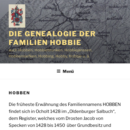
Zum
Inhalt
springen
DIE GENEALOGIE DER
FAMILIEN HOBBIE
auch Hobben, Hobbiebrunken, Hobbiejanssen,
Hobbensiefken, Hobbing, Hobby, Hobbje u. ä.
Menü
HOBBEN
Die früheste Erwähnung des Familiennamens HOBBEN
findet sich in Ocholt 1428 im „Oldenburger Salbuch“,
dem Register, welches vom Drosten Jacob von
Specken von 1428 bis 1450 über Grundbesitz und