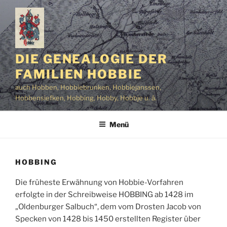
Zum
Inhalt
springen
DIE GENEALOGIE DER
FAMILIEN HOBBIE
auch Hobben, Hobbiebrunken, Hobbiejanssen,
Hobbensiefken, Hobbing, Hobby, Hobbje u. ä.
Menü
HOBBING
Die früheste Erwähnung von Hobbie-Vorfahren
erfolgte in der Schreibweise HOBBING ab 1428 im
„Oldenburger Salbuch“, dem vom Drosten Jacob von
Specken von 1428 bis 1450 erstellten Register über